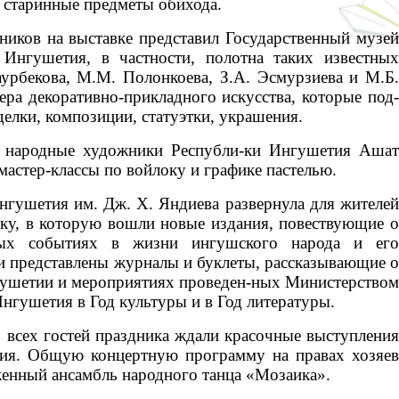
е старинные предметы обихода.
ков на выставке представил Государственный музей
 Ингушетия, в частности, полотна таких известных
аурбекова, М.М. Полонкоева, З.А. Эсмурзиева и М.Б.
ера декоративно-прикладного искусства, которые под-
елки, композиции, статуэтки, украшения.
а народные художники Республи-ки Ингушетия Ашат
астер-классы по войлоку и графике пастелью.
нгушетия им. Дж. Х. Яндиева развернула для жителей
ку, в которую вошли новые издания, повествующие о
мых событиях в жизни ингушского народа и его
и представлены журналы и буклеты, рассказывающие о
гушетии и мероприятиях проведен-ных Министерством
нгушетия в Год культуры и в Год литературы.
 всех гостей праздника ждали красочные выступления
тия. Общую концертную программу на правах хозяев
енный ансамбль народного танца «Мозаика».