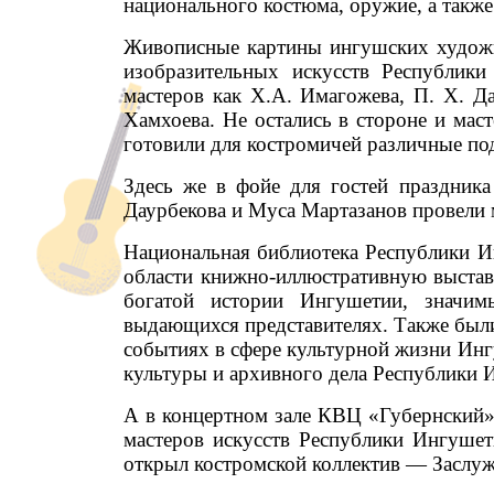
национального костюма, оружие, а такж
Живописные картины ингушских художни
изобразительных искусств Республики
мастеров как Х.А. Имагожева, П. Х. Д
Хамхоева. Не остались в стороне и маст
готовили для костромичей различные под
Здесь же в фойе для гостей праздник
Даурбекова и Муса Мартазанов провели м
Национальная библиотека Республики И
области книжно-иллюстративную выстав
богатой истории Ингушетии, значи
выдающихся представителях. Также был
событиях в сфере культурной жизни Ин
культуры и архивного дела Республики И
А в концертном зале КВЦ «Губернский»
мастеров искусств Республики Ингуше
открыл костромской коллектив — Заслуж