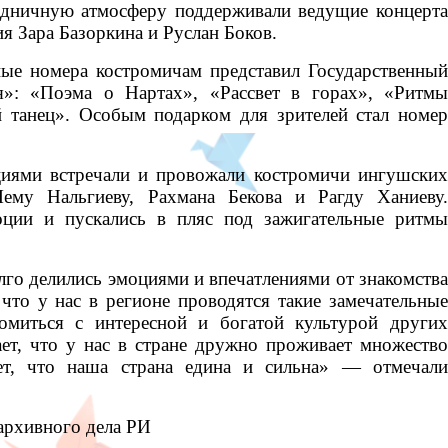
здничную атмосферу поддерживали ведущие концерта
я Зара Базоркина и Руслан Боков.
ые номера костромичам представил Государственный
я»: «Поэма о Нартах», «Рассвет в горах», «Ритмы
танец». Особым подарком для зрителей стал номер
иями встречали и провожали костромичи ингушских
Лему Нальгиеву, Рахмана Бекова и Рагду Ханиеву.
оции и пускались в пляс под зажигательные ритмы
лго делились эмоциями и впечатлениями от знакомства
что у нас в регионе проводятся такие замечательные
омиться с интересной и богатой культурой других
ает, что у нас в стране дружно проживает множество
ает, что наша страна едина и сильна» — отмечали
архивного дела РИ