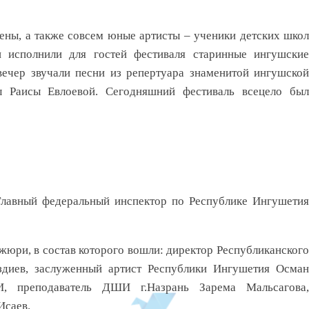
ены, а также совсем юные артисты – ученики детских школ
 исполнили для гостей фестиваля старинные ингушские
вечер звучали песни из репертуара знаменитой ингушской
ы Раисы Евлоевой. Сегодняшний фестиваль всецело был
лавный федеральный инспектор по Республике Ингушетия
юри, в состав которого вошли: директор Республиканского
здиев, заслуженный артист Республики Ингушетия Осман
, преподаватель ДШИ г.Назрань Зарема Мальсагова,
Исаев.