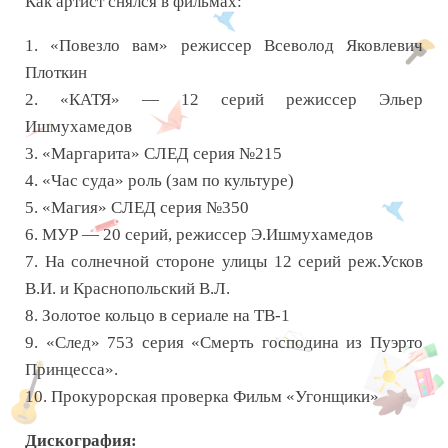
Как артист снялся в фильмах:
1. «Повезло вам» режиссер Всеволод Яковлевич
Плоткин
2. «КАТЯ» — 12 серий режиссер Эльер
Ишмухамедов
3. «Маргарита» СЛЕД серия №215
4. «Час суда» роль (зам по культуре)
5. «Магия» СЛЕД серия №350
6. МУР — 20 серий, режиссер Э.Ишмухамедов
7. На солнечной стороне улицы 12 серий реж.Усков
В.И. и Краснопольский В.Л.
8. Золотое кольцо в сериале на ТВ-1
9. «След» 753 серия «Смерть господина из Пуэрто
Принцесса».
10. Прокурорская проверка Фильм «Угонщики»
Дискография: