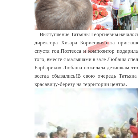
Выступление Татьяны Георгиевны началось 
директора Хизара Борисовича за приглаше
спустя год.Поэтесса и композитор подари
того, вместе с малышами в зале Любаша спе
Барбарики».Любаша пожелала детишкам,чтоб
всегда сбывались!В свою очередь Татьяна
красавицу-березу на территории центра.