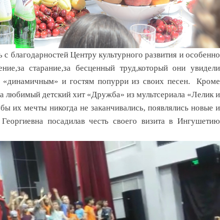
с благодарностей Центру культурного развития и особенно
ние,за старание,за бесценный труд,который они увидели
ла «динамичным» и гостям попурри из своих песен. Кроме
ла любимый детский хит «Дружба» из мультсериала «Лелик и
ы их мечты никогда не заканчивались, появлялись новые и
 Георгиевна посадилав честь своего визита в Ингушетию