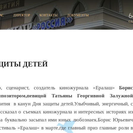
АС
ДИРЕКТОР
КОНТАКТЫ
ДОКУМЕНТЫ
СЛ
ЩИТЫ ДЕТЕЙ
, сценарист, создатель киножурнала «Ералаш»
Борис
позитором,певицой Татьяны Георгивной Залужной
вития в канун Дня защиты детей.Улыбчивый, энергичный, с
ссказал о съемках киножурнала и интересных историях из
, а буквально засыпал ими юных любознаек.Борис Юрьевич
тиваль «Ералаш» в марте,где главный приз главные роли в