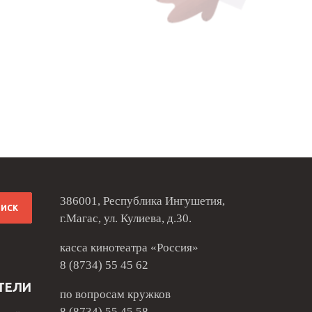
386001, Республика Ингушетия,
г.Магас, ул. Кулиева, д.30.
касса кинотеатра «Россия»
8 (8734) 55 45 62
ТЕЛИ
по вопросам кружков
8 (8734) 55 45 58