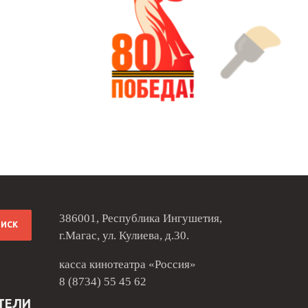
386001, Республика Ингушетия,
г.Магас, ул. Кулиева, д.30.
касса кинотеатра «Россия»
8 (8734) 55 45 62
ТЕЛИ