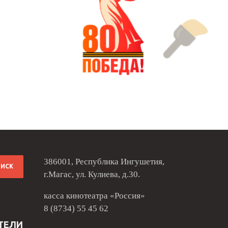
386001, Республика Ингушетия,
г.Магас, ул. Кулиева, д.30.
касса кинотеатра «Россия»
8 (8734) 55 45 62
ТЕЛИ