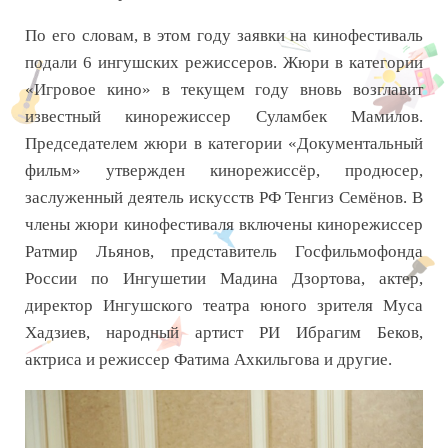
По его словам, в этом году заявки на кинофестиваль
подали 6 ингушских режиссеров. Жюри в категории
«Игровое кино» в текущем году вновь возглавит
известный кинорежиссер Суламбек Мамилов.
Председателем жюри в категории «Документальный
фильм» утвержден кинорежиссёр, продюсер,
заслуженный деятель искусств РФ Тенгиз Семёнов. В
члены жюри кинофестиваля включены кинорежиссер
Ратмир Льянов, представитель Госфильмофонда
России по Ингушетии Мадина Дзортова, актер,
директор Ингушского театра юного зрителя Муса
Хадзиев, народный артист РИ Ибрагим Беков,
актриса и режиссер Фатима Ахкильгова и другие.