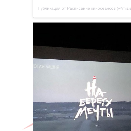
Публикация от
Расписание киносеансов
(@mizie