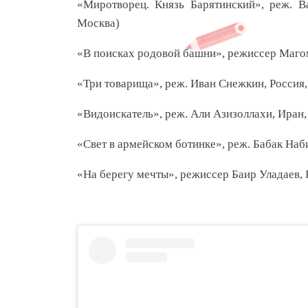
«Миротворец. Князь Барятинский», реж. Ва
Москва)
«В поисках родовой башни», режиссер Магоме
«Три товарища», реж. Иван Снежкин, Россия, 
«Видоискатель», реж. Али Азизоллахи, Иран, 2
«Свет в армейском ботинке», реж. Бабак Набиз
«На берегу мечты», режиссер Баир Уладаев, Р