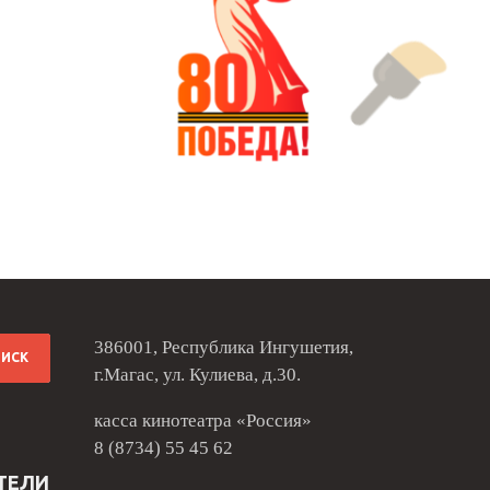
386001, Республика Ингушетия,
г.Магас, ул. Кулиева, д.30.
касса кинотеатра «Россия»
8 (8734) 55 45 62
ТЕЛИ