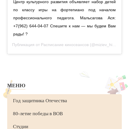
Центр культурного развития объявляет набор детей
по классу игры на фортепиано под началом
профессионального педагога. Мальсагова Ася:
+7(962) 644-04-07 Спешите к нам — мы будем Вам
рады! ?
Публикация от
Расписание киносеансов
(@miziev_hizar)
22 Я
МЕНЮ
Год защитника Отечества
80-летие победы в ВОВ
Студии