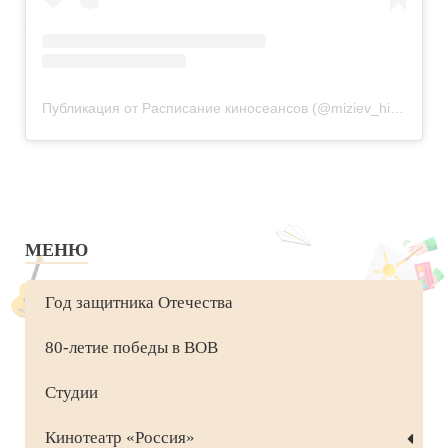
Публикация от Расписание киносеансов (@miziev_hizar)
12 
МЕНЮ
Год защитника Отечества
80-летие победы в ВОВ
Студии
Кинотеатр «Россия»