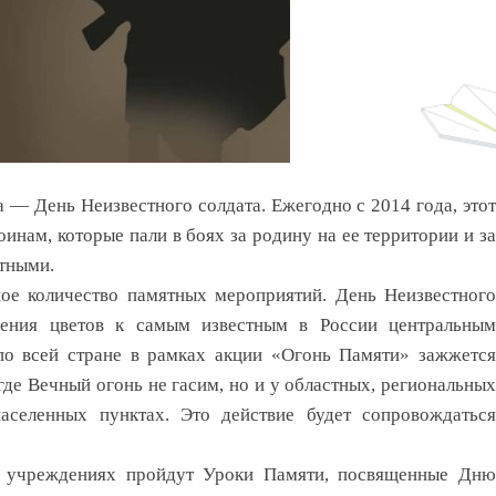
а — День Неизвестного солдата. Ежегодно с 2014 года, этот
инам, которые пали в боях за родину на ее территории и за
стными.
шое количество памятных мероприятий. День Неизвестного
жения цветов к самым известным в России центральным
по всей стране в рамках акции «Огонь Памяти» зажжется
где Вечный огонь не гасим, но и у областных, региональных
селенных пунктах. Это действие будет сопровождаться
х учреждениях пройдут Уроки Памяти, посвященные Дню