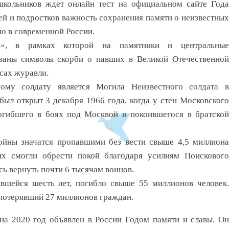
 школьников ждет онлайн тест на официальном сайте Года
тей и подростков важность сохранения памяти о неизвестных
но в современной России.
и», в рамках которой на памятники и центральные
ваны символы скорби о павших в Великой Отечественной
есах журавли.
ому солдату является Могила Неизвестного солдата в
ыл открыт 3 декабря 1966 года, когда у стен Московского
огибшего в боях под Москвой и покоившегося в братской
ойны значатся пропавшими без вести свыше 4,5 миллиона
их смогли обрести покой благодаря усилиям Поискового
сь вернуть почти 6 тысячам воинов.
вшейся шесть лет, погибло свыше 55 миллионов человек.
потерявший 27 миллионов граждан.
на 2020 год объявлен в России Годом памяти и славы. Он