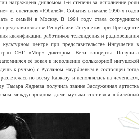
гии награждена дипломом 1-й степени за исполнение роли
е» из спектакля «Юбилей». События в начале 1990-х годов
ать с семьёй в Москву. В 1994 году стала сотрудником
 представительстве Республики Ингушетия при Президенте
ния квалификации работников телевидения и радиовещания
 культурном центре при представительстве Ингушетии в
 стран СНГ «Мир» диктором. Вела концерты. Получила
 запомнился её вокал в исполнении фольклорной ингушской
идешь к ручью) с Русланом Наурбиевым в состоящей тогда
разлетелась по всему Кавказу, и исполнялась на чеченском,
ду Тамара Яндиева получила звание Заслуженная артистка
вском международном доме музыки состоялся юбилейный