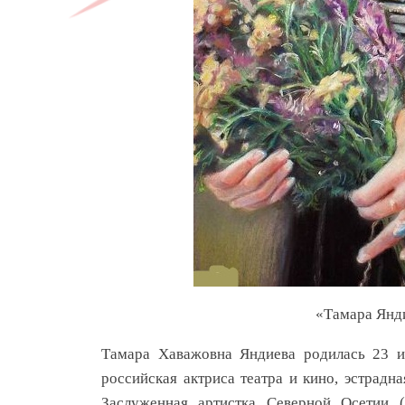
«Тамара Янд
Тамара Хаважовна Яндиева родилась 23 ию
российская актриса театра и кино, эстрадн
Заслуженная артистка Северной Осетии (