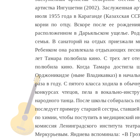
артистка Ингушетии (2002). Заслуженная ар
июля 1955 года в Караганде (Казахская СС
корни по отцу. Вскоре после еe рождени
расположенном в Дарьяльском ущелье. Род
семья. В санаторий на отдых приезжали мн
Ребенком она развлекала отдыхающих песня
лет Тамара полюбила кино. С трех лет от
полюбила кино. Когда Тамара достигла ш
Орджоникидзе (ныне Владикавказ) в началь
раза в году. С пятого класса ходила в обы
конкурсах чтецов, пела в вокально-инстр
народного танца. После школы собиралась по
последует примеру старшей сестры, ставшей 
по химии, чтобы поступить в медицинский ин
комиссия Ленинградского института театр
Меркурьевым. Яндиева вспоминала: «В Грозн