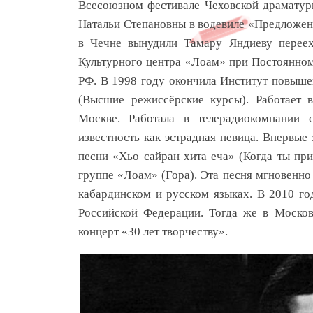
Всесоюзном фестивале Чеховской драматур
Натальи Степановны в водевиле «Предложени
в Чечне вынудили Тамару Яндиеву переех
Культурного центра «Лоам» при Постоянном
РФ. В 1998 году окончила Институт повыше
(Высшие режиссёрские курсы). Работает в
Москве. Работала в телерадиокомпании
известность как эстрадная певица. Впервые
песни «Хьо сайран хита еча» (Когда ты пр
группе «Лоам» (Гора). Эта песня мгновенно 
кабардинском и русском языках. В 2010 го
Российской Федерации. Тогда же в Моско
концерт «30 лет творчеству».