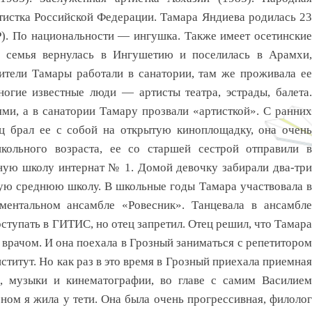
тистка Российской Федерации. Тамара Яндиева родилась 23
Р). По национальности — ингушка. Также имеет осетинские
я семья вернулась в Ингушетию и поселилась в Арамхи,
ители Тамары работали в санатории, там же проживала ее
огие известные люди — артисты театра, эстрады, балета.
ми, а в санатории Тамару прозвали «артисткой». С ранних
ец брал ее с собой на открытую киноплощадку, она очень
кольного возраста, еe со старшей сестрой отправили в
ную школу интернат № 1. Домой девочку забирали два-три
чную среднюю школу. В школьные годы Тамара участвовала в
ументальном ансамбле «Ровесник». Танцевала в ансамбле
ступать в ГИТИС, но отец запретил. Отец решил, что Тамара
врачом. И она поехала в Грозный заниматься с репетитором
ститут. Но как раз в это время в Грозный приехала приемная
а, музыки и кинематографии, во главе с самим Василием
ом я жила у тети. Она была очень прогрессивная, филолог