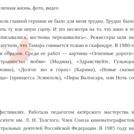
оль главной героини не было для меня трудно. Трудно было
ть ту или иную сцену. И это несмотря на то, что кино в те
писывались, костюмы перешивались». Режиссеры шли на
 шутили, что Тамара снимается только в скафандре. В 1980-е
ся образов. Среди ее работ — картины «Огненные дороги»
ранностях любви» (Мадина), «Здравствуйте, Гульнора
мовна), «Долгое эхо в горах» (Карима), «Новые сказки
ы» (принцесса Эсмигюль), «Пиры Валтасара, или Ночь со
стивалях. Работала педагогом актёрского мастерства в
итете им. Л. Н. Толстого. Член Союза кинематографистов
атральных деятелей Российской Федерации. В 1985 году на