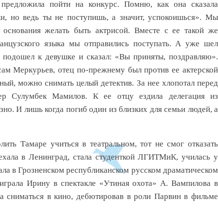
 предложила пойти на конкурс. Помню, как она сказала
ки, но ведь ты не поступишь, а значит, успокоишься». Мы
основания желать быть актрисой. Вместе с еe такой же
анцузского языка мы отправились поступать. А уже шел
 подошел к девушке и сказал: «Вы приняты, поздравляю».
сам Меркурьев, отец по-прежнему был против ее актерской
ьный, можно снимать целый детектив. За нее хлопотал перед
ер Сулумбек Мамилов. К ее отцу ездила делегация из
зно. И лишь когда погиб один из близких для семьи людей, а
лить Тамаре учиться в театральном, тот не смог отказать
ехала в Ленинград, стала студенткой ЛГИТМиК, училась у
ала в Грозненском республиканском русском драматическом
 играла Ирину в спектакле «Утиная охота» А. Вампилова в
ла сниматься в кино, дебютировав в роли Парвин в фильме