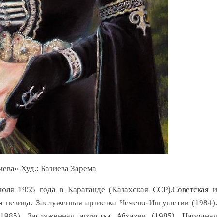
иева» Худ.: Базиева Зарема
ля 1955 года в Караганде (Казахская ССР).Советская и
ая певица. Заслуженная артистка Чечено-Ингушетии (1984).
1985). Заслуженная артистка Абхазии (1985). Народная