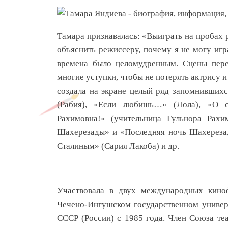
Тамара признавалась: «Выиграть на пробах р
объяснить режиссеру, почему я не могу игра
времена было целомудренным. Сцены пере
многие уступки, чтобы не потерять актрису и
создала на экране целый ряд запомнивших
(Рабия), «Если любишь…» (Лола), «О ст
Рахимовна!» (учительница Гульнора Рахи
Шахерезады» и «Последняя ночь Шахерезад
Сталиным» (Сария Лакоба) и др.
Участвовала в двух международных кинофе
Чечено-Ингушском государственном универс
СССР (России) с 1985 года. Член Союза те