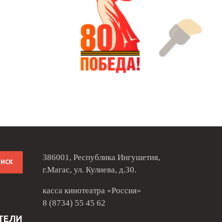
386001, Республика Ингушетия,
г.Магас, ул. Кулиева, д.30.
касса кинотеатра «Россия»
8 (8734) 55 45 62
ТЕЛИ