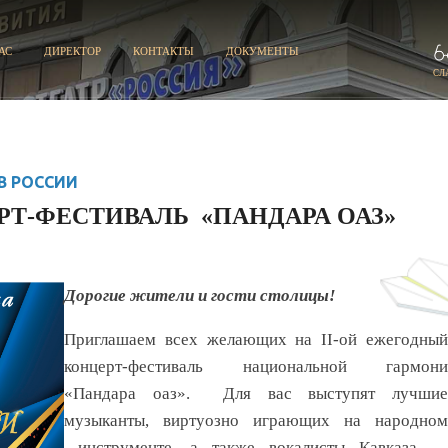
АС
ДИРЕКТОР
КОНТАКТЫ
ДОКУМЕНТЫ
СЛ
В РОССИИ
Т-ФЕСТИВАЛЬ ​ «ПАНДАРА ОАЗ»
Дорогие жители и гости столицы!
Приглашаем всех желающих​ на
II
-ой ежегодны
концерт-фестиваль национальной гармони​
«Пандара оаз». Для вас выступят лучшие
музыканты, виртуозно играющих на народном
инструменте, а также вокалисты Кавказа —