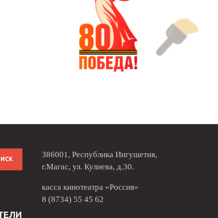
386001, Республика Ингушетия,
г.Магас, ул. Кулиева, д.30.
касса кинотеатра «Россия»
8 (8734) 55 45 62
ТЕЛИ